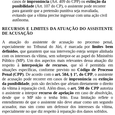
casos de
impronúncia
(Art. 409 do CPP) ou
extinção da
punibilidade
(Art. 107 do CP), o assistente pode recorrer
para garantir que a pretensão punitiva seja reavaliada,
evitando que a vítima precise ingressar com uma ação civil
autônoma.
RECURSOS E LIMITES DA ATUAÇÃO DO ASSISTENTE
DE ACUSAÇÃO
A atuação do assistente de acusação no processo penal,
especialmente no Tribunal do Júri, é marcada por
limites bem
definidos
, que garantem que sua intervenção esteja sempre alinhada
com os interesses da vítima, sem sobrepor-se ao papel do Ministério
Público (MP). Um dos aspectos mais relevantes dessa atuação diz
respeito à
interposição de recursos
, que só é permitida em
situações específicas, conforme previsto no
Código de Processo
Penal (CPP)
. De acordo com o
art. 584, § 1º, do CPP
, o assistente
de acusação pode recorrer em casos de
impronúncia
ou
extinção
da punibilidade
, pois são decisões que afetam diretamente o direito
da vítima à reparação civil. Além disso, o
art. 598 do CPP
autoriza
o assistente a interpor
recurso de apelação
em caso de absolvição,
desde que o MP não o tenha feito. Essa limitação reflete o
entendimento de que o assistente não deve atuar como um segundo
acusador, mas sim como um defensor dos interesses da vítima,
especialmente no que diz respeito à reparação dos danos sofridos.