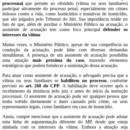
processual
que permite ao ofendido (vítima ou seus familiares)
participar ativamente do processo penal, especialmente em crimes
dolosos contra a vida, como homicídios e tentativas de homicídio,
que são julgados pelo Tribunal do Júri. Sua importância reside no
fato de que, além de auxiliar o Ministério Público na acusação, o
assistente de acusação tem como foco principal
defender os
interesses da vítima
Muitas vezes, o Ministério Público, apesar de sua competência na
condução da acusação, pode lidar com diversas demandas
simultâneas. A presença de um assistente de acusação possibilita
uma atuação
mais próxima do caso
, trazendo elementos
estratégicos que podem fortalecer a sustentação dessa acusação.
Para atuar como assistente de acusação, o advogado precisa que a
vítima ou seus familiares se
habilitem no processo
, conforme
previsto no
art. 268 do CPP
. A habilitação deve ocorrer após o
recebimento da denúncia pelo juiz e antes do início da instrução
processual. O assistente de acusação pode ser qualquer pessoa que
tenha sofrido diretamente o dano causado pelo crime, ou seus
representantes legais, como familiares em caso de homicídio.
Ainda, cumpre mencionar que o assistente de acusação pode adotar
uma linha de argumentação diferente do MP, desde que esteja
alinhada com os interesses da vítima. Embora a atuação seja