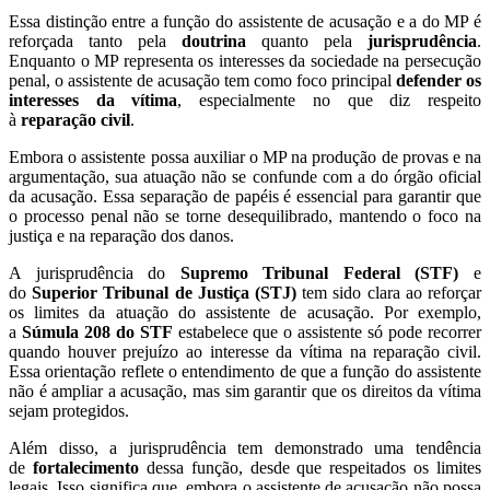
Essa distinção entre a função do assistente de acusação e a do MP é
reforçada tanto pela
doutrina
quanto pela
jurisprudência
.
Enquanto o MP representa os interesses da sociedade na persecução
penal, o assistente de acusação tem como foco principal
defender os
interesses da vítima
, especialmente no que diz respeito
à
reparação civil
.
Embora o assistente possa auxiliar o MP na produção de provas e na
argumentação, sua atuação não se confunde com a do órgão oficial
da acusação. Essa separação de papéis é essencial para garantir que
o processo penal não se torne desequilibrado, mantendo o foco na
justiça e na reparação dos danos.
A jurisprudência do
Supremo Tribunal Federal (STF)
e
do
Superior Tribunal de Justiça (STJ)
tem sido clara ao reforçar
os limites da atuação do assistente de acusação. Por exemplo,
a
Súmula 208 do STF
estabelece que o assistente só pode recorrer
quando houver prejuízo ao interesse da vítima na reparação civil.
Essa orientação reflete o entendimento de que a função do assistente
não é ampliar a acusação, mas sim garantir que os direitos da vítima
sejam protegidos.
Além disso, a jurisprudência tem demonstrado uma tendência
de
fortalecimento
dessa função, desde que respeitados os limites
legais. Isso significa que, embora o assistente de acusação não possa