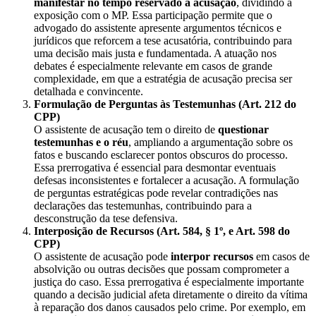
manifestar no tempo reservado à acusação
, dividindo a
exposição com o MP. Essa participação permite que o
advogado do assistente apresente argumentos técnicos e
jurídicos que reforcem a tese acusatória, contribuindo para
uma decisão mais justa e fundamentada. A atuação nos
debates é especialmente relevante em casos de grande
complexidade, em que a estratégia de acusação precisa ser
detalhada e convincente.
Formulação de Perguntas às Testemunhas (Art. 212 do
CPP)
O assistente de acusação tem o direito de
questionar
testemunhas e o réu
, ampliando a argumentação sobre os
fatos e buscando esclarecer pontos obscuros do processo.
Essa prerrogativa é essencial para desmontar eventuais
defesas inconsistentes e fortalecer a acusação. A formulação
de perguntas estratégicas pode revelar contradições nas
declarações das testemunhas, contribuindo para a
desconstrução da tese defensiva.
Interposição de Recursos (Art. 584, § 1º, e Art. 598 do
CPP)
O assistente de acusação pode
interpor recursos
em casos de
absolvição ou outras decisões que possam comprometer a
justiça do caso. Essa prerrogativa é especialmente importante
quando a decisão judicial afeta diretamente o direito da vítima
à reparação dos danos causados pelo crime. Por exemplo, em