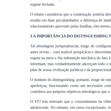
regime fechado.
O relator considerou que a condenação poderia destr
residiu em duas peculiaridades: a diferença de ida
relacionamento aprovado pelas famílias, eles terem 
3 A IMPORTÂNCIA DO DISTINGUISHING 
Tal abordagem jurisprudencial, longe de configura
antes revela – com notável perspicácia e discernim
esgota na mera e fria subsunção mecânica do fato à
informam, mas verdadeiramente alicerçam todo o no
pilar de nossa civilização jurídica) e da proporcion
O instituto do distinguishing, portanto, longe de r
aperfeiçoa, funcionando como um necessário contr
contrários aos próprios objetivos teleológicos que 
O STJ tem reiterado que o consentimento da vítima
adolescente. No entanto, em casos excepcionais, ond