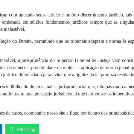
ficar, com aguçado senso crítico e notório discernimento jurídico, tais
e embasada em sólidos fundamentos jurídicos sempre que as singular
a inafastável.
lução do Direito, permitindo que os tribunais adaptem a norma às espe
nerável, a jurisprudência do Superior Tribunal de Justiça vem constr
scente, reconhece a possibilidade de moldar a aplicação da norma penal
jurídico diferenciado para evitar que a rigidez da lei produza resulta
rescindibilidade de uma análise jurisprudencial que, ultrapassando a 
egurando assim uma prestação jurisdicional que harmonize os imperativos
es de casos, acompanhe nosso site e fique por dentro das principais deci
Whatsapp