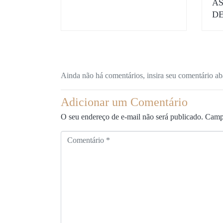
AS
DE
Ainda não há comentários, insira seu comentário ab
Adicionar um Comentário
O seu endereço de e-mail não será publicado.
Campo
C
o
m
e
n
t
á
r