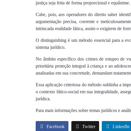
justiça seja feita de forma proporcional e equânime.
Cabe, pois, aos operadores do direito saber identi
argumentação precisa, coerente e meticulosament
intrincada realidade fática, assim o exigirem de form
O distinguishing é um método essencial para a evo
sistema jurídico.
No âmbito específico dos crimes de estupro de vul
prioritária proteção integral à criança e ao adole
analisadas em sua concretude, demandam tratamento 
Essa aplicação criteriosa do método sublinha a imp
o contexto fático-social em sua integralidade, ass
jurídica.
Para mais informações sobre temas jurídicos e anális
Facebook
Twitter
LinkedIn