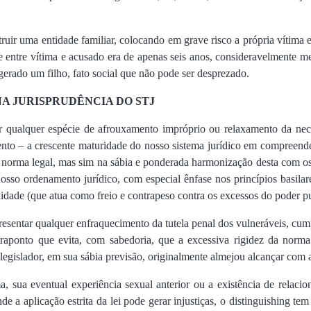
uir uma entidade familiar, colocando em grave risco a própria vítima e
de entre vítima e acusado era de apenas seis anos, consideravelmente me
gerado um filho, fato social que não pode ser desprezado.
NA JURISPRUDÊNCIA DO STJ
r qualquer espécie de afrouxamento impróprio ou relaxamento da neces
ento – a crescente maturidade do nosso sistema jurídico em compreender
 norma legal, mas sim na sábia e ponderada harmonização desta com os
sso ordenamento jurídico, com especial ênfase nos princípios basila
alidade (que atua como freio e contrapeso contra os excessos do poder pun
epresentar qualquer enfraquecimento da tutela penal dos vulneráveis, cum
aponto que evita, com sabedoria, que a excessiva rigidez da norma 
o legislador, em sua sábia previsão, originalmente almejou alcançar com
, sua eventual experiência sexual anterior ou a existência de relac
e a aplicação estrita da lei pode gerar injustiças, o distinguishing te