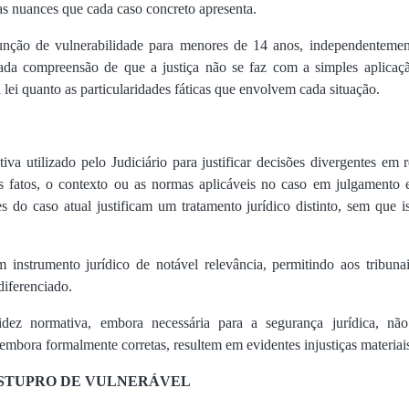
das nuances que cada caso concreto apresenta.
unção de vulnerabilidade para menores de 14 anos, independentemen
cada compreensão de que a justiça não se faz com a simples aplica
 lei quanto as particularidades fáticas que envolvem cada situação.
a utilizado pelo Judiciário para justificar decisões divergentes em 
e os fatos, o contexto ou as normas aplicáveis no caso em julgamento
s do caso atual justificam um tratamento jurídico distinto, sem que
instrumento jurídico de notável relevância, permitindo aos tribunai
diferenciado.
gidez normativa, embora necessária para a segurança jurídica, nã
embora formalmente corretas, resultem em evidentes injustiças materiai
 ESTUPRO DE VULNERÁVEL