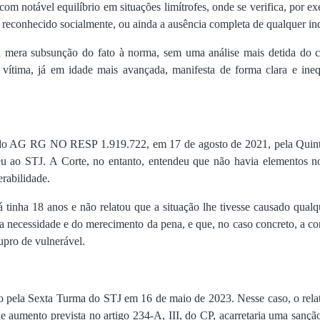
m notável equilíbrio em situações limítrofes, onde se verifica, por exe
reconhecido socialmente, ou ainda a ausência completa de qualquer ind
a mera subsunção do fato à norma, sem uma análise mais detida do co
 vítima, já em idade mais avançada, manifesta de forma clara e in
o AG RG NO RESP 1.919.722, em 17 de agosto de 2021, pela Quinta
rreu ao STJ. A Corte, no entanto, entendeu que não havia elementos 
rabilidade.
tinha 18 anos e não relatou que a situação lhe tivesse causado qualqu
 necessidade e do merecimento da pena, e que, no caso concreto, a c
tupro de vulnerável.
do pela Sexta Turma do STJ em 16 de maio de 2023. Nesse caso, o rela
de aumento prevista no artigo 234-A, III, do CP, acarretaria uma sanç