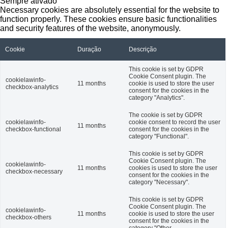
Sempre ativado
Necessary cookies are absolutely essential for the website to
function properly. These cookies ensure basic functionalities
and security features of the website, anonymously.
Cookie
Duração
Descrição
This cookie is set by GDPR
Cookie Consent plugin. The
cookielawinfo-
11 months
cookie is used to store the user
checkbox-analytics
consent for the cookies in the
category "Analytics".
The cookie is set by GDPR
cookielawinfo-
cookie consent to record the user
11 months
checkbox-functional
consent for the cookies in the
category "Functional".
This cookie is set by GDPR
Cookie Consent plugin. The
cookielawinfo-
11 months
cookies is used to store the user
checkbox-necessary
consent for the cookies in the
category "Necessary".
This cookie is set by GDPR
Cookie Consent plugin. The
cookielawinfo-
11 months
cookie is used to store the user
checkbox-others
consent for the cookies in the