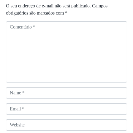
O seu endereço de e-mail não será publicado.
Campos
obrigatórios são marcados com
*
C
o
m
e
n
t
á
r
i
o
N
*
a
m
E
e
m
*
a
W
i
e