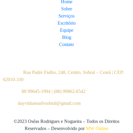
Home
Sobre
Serviços
Escritório
Equipe
Blog
Contato
Contato
Endereço:
Rua Padre Fialho, 248, Centro, Sobral – Ceará | CEP:
62010-330
Telefone:
88 99645-1994
|
(88) 99862-6542
E-mail:
dayvidianeadvsobral@gmail.com
©2023 Oséas Rodrigues e Nogueira – Todos os Direitos
Reservados – Desenvolvido por
MW Online