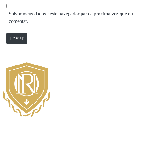
l
b
*
s
Salvar meus dados neste navegador para a próxima vez que eu
i
comentar.
t
e
Enviar
Mapa do Site