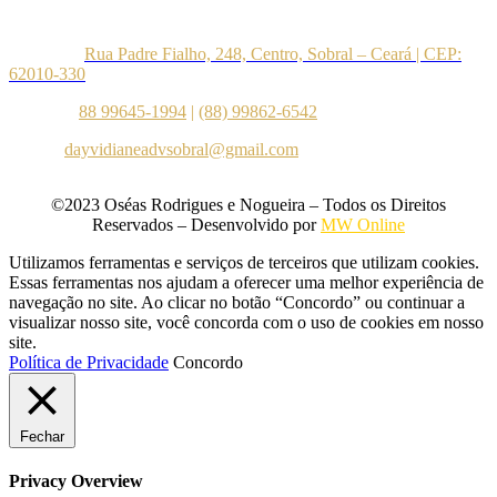
Endereço:
Rua Padre Fialho, 248, Centro, Sobral – Ceará | CEP:
62010-330
Telefone:
88 99645-1994
|
(88) 99862-6542
E-mail:
dayvidianeadvsobral@gmail.com
©2023 Oséas Rodrigues e Nogueira – Todos os Direitos
Reservados – Desenvolvido por
MW Online
Utilizamos ferramentas e serviços de terceiros que utilizam cookies.
Essas ferramentas nos ajudam a oferecer uma melhor experiência de
navegação no site. Ao clicar no botão “Concordo” ou continuar a
visualizar nosso site, você concorda com o uso de cookies em nosso
site.
Política de Privacidade
Concordo
Fechar
Privacy Overview