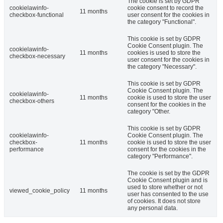
The cookie is set by GDPR
cookielawinfo-
cookie consent to record the
11 months
checkbox-functional
user consent for the cookies in
the category "Functional".
This cookie is set by GDPR
Cookie Consent plugin. The
cookielawinfo-
11 months
cookies is used to store the
checkbox-necessary
user consent for the cookies in
the category "Necessary".
This cookie is set by GDPR
Cookie Consent plugin. The
cookielawinfo-
11 months
cookie is used to store the user
checkbox-others
consent for the cookies in the
category "Other.
This cookie is set by GDPR
cookielawinfo-
Cookie Consent plugin. The
checkbox-
11 months
cookie is used to store the user
performance
consent for the cookies in the
category "Performance".
The cookie is set by the GDPR
Cookie Consent plugin and is
used to store whether or not
viewed_cookie_policy
11 months
user has consented to the use
of cookies. It does not store
any personal data.