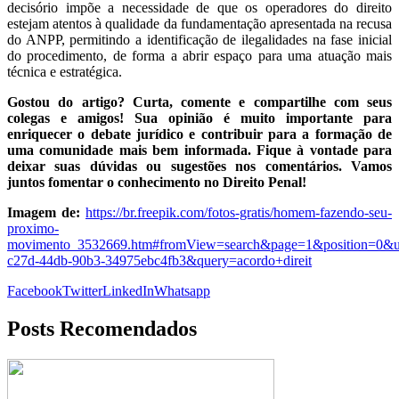
decisório impõe a necessidade de que os operadores do direito
estejam atentos à qualidade da fundamentação apresentada na recusa
do ANPP, permitindo a identificação de ilegalidades na fase inicial
do procedimento, de forma a abrir espaço para uma atuação mais
técnica e estratégica.
Gostou do artigo? Curta, comente e compartilhe com seus
colegas e amigos! Sua opinião é muito importante para
enriquecer o debate jurídico e contribuir para a formação de
uma comunidade mais bem informada. Fique à vontade para
deixar suas dúvidas ou sugestões nos comentários. Vamos
juntos fomentar o conhecimento no Direito Penal!
Imagem de:
https://br.freepik.com/fotos-gratis/homem-fazendo-seu-
proximo-
movimento_3532669.htm#fromView=search&page=1&position=0&u
c27d-44db-90b3-34975ebc4fb3&query=acordo+direit
Facebook
Twitter
LinkedIn
Whatsapp
Posts Recomendados