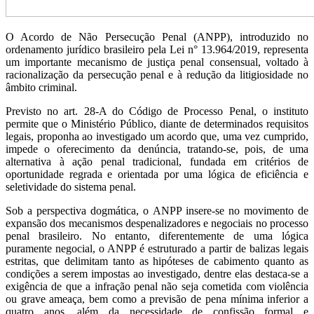
O Acordo de Não Persecução Penal (ANPP), introduzido no
ordenamento jurídico brasileiro pela Lei n° 13.964/2019, representa
um importante mecanismo de justiça penal consensual, voltado à
racionalização da persecução penal e à redução da litigiosidade no
âmbito criminal.
Previsto no art. 28-A do Código de Processo Penal, o instituto
permite que o Ministério Público, diante de determinados requisitos
legais, proponha ao investigado um acordo que, uma vez cumprido,
impede o oferecimento da denúncia, tratando-se, pois, de uma
alternativa à ação penal tradicional, fundada em critérios de
oportunidade regrada e orientada por uma lógica de eficiência e
seletividade do sistema penal.
Sob a perspectiva dogmática, o ANPP insere-se no movimento de
expansão dos mecanismos despenalizadores e negociais no processo
penal brasileiro. No entanto, diferentemente de uma lógica
puramente negocial, o ANPP é estruturado a partir de balizas legais
estritas, que delimitam tanto as hipóteses de cabimento quanto as
condições a serem impostas ao investigado, dentre elas destaca-se a
exigência de que a infração penal não seja cometida com violência
ou grave ameaça, bem como a previsão de pena mínima inferior a
quatro anos, além da necessidade de confissão formal e