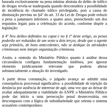
baseada exclusivamente na pena mínima abstrata do delito de tráfico
de drogas revela-se inadequada quando desconsidera a possibilidade
de incidência do chamado tráfico privilegiado, pois a causa de
diminuição prevista no §4° do art. 33 da Lei de Drogas pode reduzir
a pena a patamares inferiores a quatro anos, preenchendo um dos
requisitos legais para a celebração do acordo, conforme dispõe a
legislação:
§ 4º Nos delitos definidos no caput e no § 1º deste artigo, as penas
poderão ser reduzidas de um sexto a dois terços, desde que o agente
seja primário, de bons antecedentes, não se dedique às atividades
criminosas nem integre organização criminosa.
Assim, a omissão do Ministério Público quanto à análise dessa
circunstância configura fundamentação inidônea, por ignorar
elemento juridicamente relevante que poderia alterar
substancialmente a situação do investigado.
A partir dessa constatação, o julgado avança ao admitir uma
consequência processual significativa: a possibilidade de rejeição da
denúncia por ausência de interesse de agir, uma vez que ao deixar de
avaliar adequadamente a viabilidade do ANPP, o Ministério Público
pode dar início a uma persecução penal desnecessária, em
descompasso com a lógica de subsidiariedade que orienta o sistema
acusatório contemporâneo.