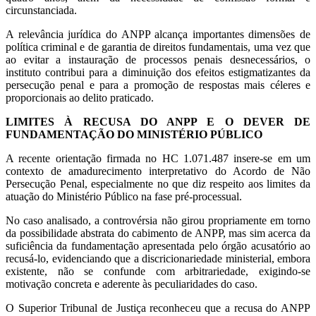
circunstanciada.
A relevância jurídica do ANPP alcança importantes dimensões de
política criminal e de garantia de direitos fundamentais, uma vez que
ao evitar a instauração de processos penais desnecessários, o
instituto contribui para a diminuição dos efeitos estigmatizantes da
persecução penal e para a promoção de respostas mais céleres e
proporcionais ao delito praticado.
LIMITES À RECUSA DO ANPP E O DEVER DE
FUNDAMENTAÇÃO DO MINISTÉRIO PÚBLICO
A recente orientação firmada no HC 1.071.487 insere-se em um
contexto de amadurecimento interpretativo do Acordo de Não
Persecução Penal, especialmente no que diz respeito aos limites da
atuação do Ministério Público na fase pré-processual.
No caso analisado, a controvérsia não girou propriamente em torno
da possibilidade abstrata do cabimento de ANPP, mas sim acerca da
suficiência da fundamentação apresentada pelo órgão acusatório ao
recusá-lo, evidenciando que a discricionariedade ministerial, embora
existente, não se confunde com arbitrariedade, exigindo-se
motivação concreta e aderente às peculiaridades do caso.
O Superior Tribunal de Justiça reconheceu que a recusa do ANPP