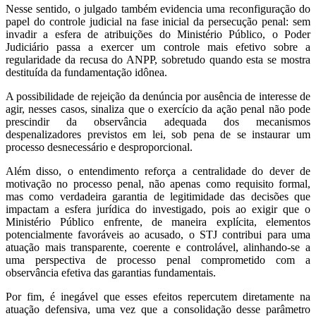
Nesse sentido, o julgado também evidencia uma reconfiguração do
papel do controle judicial na fase inicial da persecução penal: sem
invadir a esfera de atribuições do Ministério Público, o Poder
Judiciário passa a exercer um controle mais efetivo sobre a
regularidade da recusa do ANPP, sobretudo quando esta se mostra
destituída da fundamentação idônea.
A possibilidade de rejeição da denúncia por ausência de interesse de
agir, nesses casos, sinaliza que o exercício da ação penal não pode
prescindir da observância adequada dos mecanismos
despenalizadores previstos em lei, sob pena de se instaurar um
processo desnecessário e desproporcional.
Além disso, o entendimento reforça a centralidade do dever de
motivação no processo penal, não apenas como requisito formal,
mas como verdadeira garantia de legitimidade das decisões que
impactam a esfera jurídica do investigado, pois ao exigir que o
Ministério Público enfrente, de maneira explícita, elementos
potencialmente favoráveis ao acusado, o STJ contribui para uma
atuação mais transparente, coerente e controlável, alinhando-se a
uma perspectiva de processo penal comprometido com a
observância efetiva das garantias fundamentais.
Por fim, é inegável que esses efeitos repercutem diretamente na
atuação defensiva, uma vez que a consolidação desse parâmetro