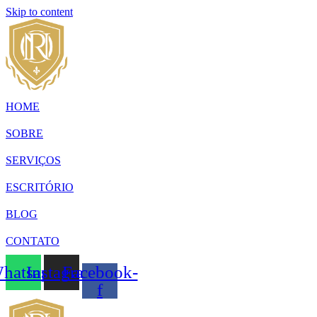
Skip to content
HOME
SOBRE
SERVIÇOS
ESCRITÓRIO
BLOG
CONTATO
hatsapp
Instagram
Facebook-
f