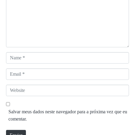
m
e
n
t
á
r
i
o
N
*
a
m
E
e
m
*
a
W
i
e
l
b
*
s
Salvar meus dados neste navegador para a próxima vez que eu
i
comentar.
t
e