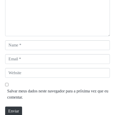
e
n
t
á
r
i
o
N
*
a
m
E
e
m
*
a
W
i
e
l
b
*
s
Salvar meus dados neste navegador para a próxima vez que eu
i
comentar.
t
e
Enviar