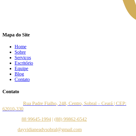
Mapa do Site
Home
Sobre
Serviços
Escritório
Equipe
Blog
Contato
Contato
Endereço:
Rua Padre Fialho, 248, Centro, Sobral – Ceará | CEP:
62010-330
Telefone:
88 99645-1994
|
(88) 99862-6542
E-mail:
dayvidianeadvsobral@gmail.com