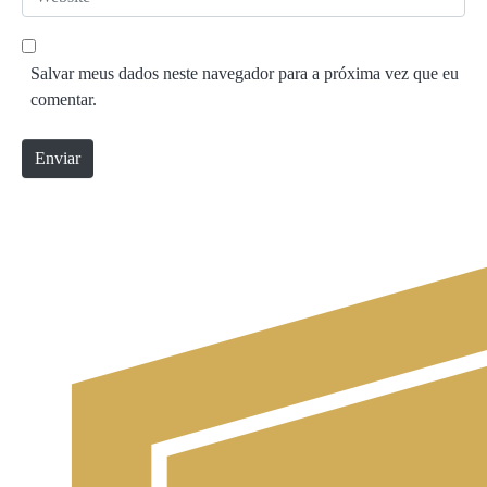
i
e
l
b
*
s
Salvar meus dados neste navegador para a próxima vez que eu
i
comentar.
t
e
Enviar