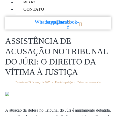
BLOG
CONTATO
Whatsapp
Instagram
Facebook-
f
ASSISTÊNCIA DE
ACUSAÇÃO NO TRIBUNAL
DO JÚRI: O DIREITO DA
VÍTIMA À JUSTIÇA
Postado em
24 de março de 2025
Em
Advogado(a)
Deixar um comentário
A atuação da defesa no Tribunal do Júri é amplamente debatida,