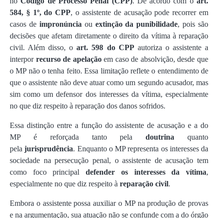
no
Código de Processo Penal (CPP)
. De acordo com o
art.
584, § 1º, do CPP
, o assistente de acusação pode recorrer em
casos de
impronúncia
ou
extinção da punibilidade
, pois são
decisões que afetam diretamente o direito da vítima à reparação
civil. Além disso, o
art. 598 do CPP
autoriza o assistente a
interpor
recurso de apelação
em caso de absolvição, desde que
o MP não o tenha feito. Essa limitação reflete o entendimento de
que o assistente não deve atuar como um segundo acusador, mas
sim como um defensor dos interesses da vítima, especialmente
no que diz respeito à reparação dos danos sofridos.
Essa distinção entre a função do assistente de acusação e a do
MP é reforçada tanto pela
doutrina
quanto
pela
jurisprudência
. Enquanto o MP representa os interesses da
sociedade na persecução penal, o assistente de acusação tem
como foco principal
defender os interesses da vítima
,
especialmente no que diz respeito à
reparação civil
.
Embora o assistente possa auxiliar o MP na produção de provas
e na argumentação, sua atuação não se confunde com a do órgão