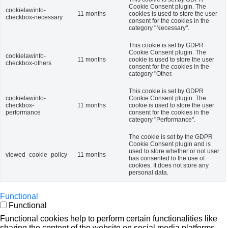
Cookie Consent plugin. The
cookielawinfo-
11 months
cookies is used to store the user
checkbox-necessary
consent for the cookies in the
category "Necessary".
This cookie is set by GDPR
Cookie Consent plugin. The
cookielawinfo-
11 months
cookie is used to store the user
checkbox-others
consent for the cookies in the
category "Other.
This cookie is set by GDPR
cookielawinfo-
Cookie Consent plugin. The
checkbox-
11 months
cookie is used to store the user
performance
consent for the cookies in the
category "Performance".
The cookie is set by the GDPR
Cookie Consent plugin and is
used to store whether or not user
viewed_cookie_policy
11 months
has consented to the use of
cookies. It does not store any
personal data.
Functional
Functional
Functional cookies help to perform certain functionalities like
sharing the content of the website on social media platforms,