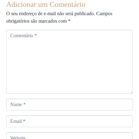
Adicionar um Comentário
O seu endereço de e-mail não será publicado.
Campos
obrigatórios são marcados com
*
C
o
m
e
n
t
á
r
i
o
N
*
a
m
E
e
m
*
a
W