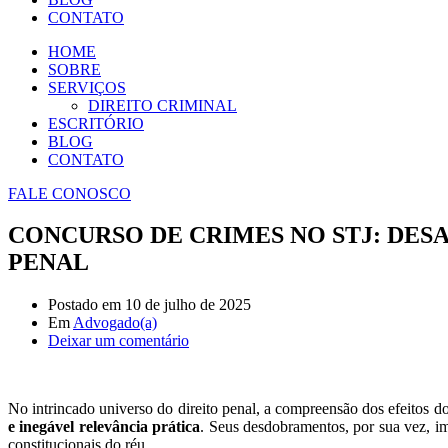
CONTATO
HOME
SOBRE
SERVIÇOS
DIREITO CRIMINAL
ESCRITÓRIO
BLOG
CONTATO
FALE CONOSCO
CONCURSO DE CRIMES NO STJ: DES
PENAL
Postado em
10 de julho de 2025
Em
Advogado(a)
Deixar um comentário
No intrincado universo do direito penal, a compreensão dos efeitos d
e inegável relevância prática
. Seus desdobramentos, por sua vez, imp
constitucionais do réu.