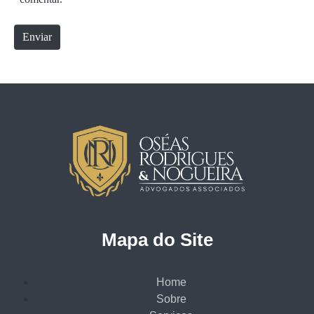
t
e
Enviar
Mapa do Site
Home
Sobre