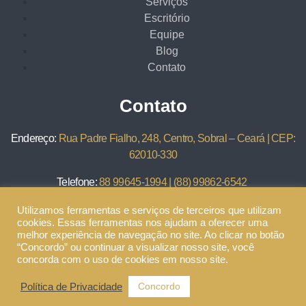
Serviços
Escritório
Equipe
Blog
Contato
Contato
Endereço:
Rua Padre Fialho, 248, Centro, Sobral – Ceará | CEP:
62010-330
Telefone:
88 99645-1994
|
(88) 99862-6542
E-mail:
dayvidianeadvsobral@gmail.com
Utilizamos ferramentas e serviços de terceiros que utilizam
cookies. Essas ferramentas nos ajudam a oferecer uma
melhor experiência de navegação no site. Ao clicar no botão
“Concordo” ou continuar a visualizar nosso site, você
concorda com o uso de cookies em nosso site.
©2023 Oséas Rodrigues e Nogueira – Todos os Direitos
Concordo
Política de Privacidade
Reservados – Desenvolvido por
MW Online