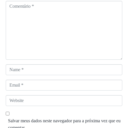
C
o
m
e
n
t
á
r
i
o
N
*
a
m
E
e
m
*
a
W
i
e
l
b
*
s
Salvar meus dados neste navegador para a próxima vez que eu
i
comentar.