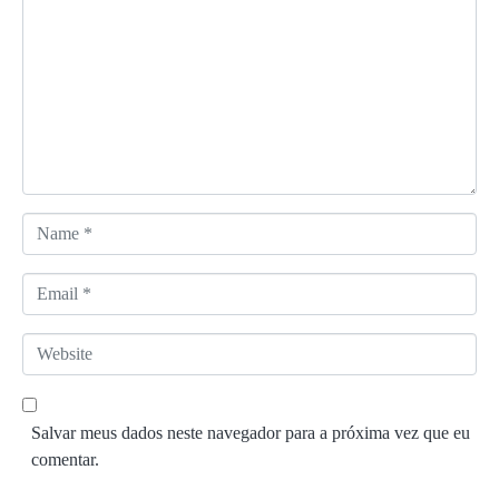
o
m
e
n
t
á
r
i
o
N
*
a
m
E
e
m
*
a
W
i
e
l
b
*
s
Salvar meus dados neste navegador para a próxima vez que eu
i
comentar.
t