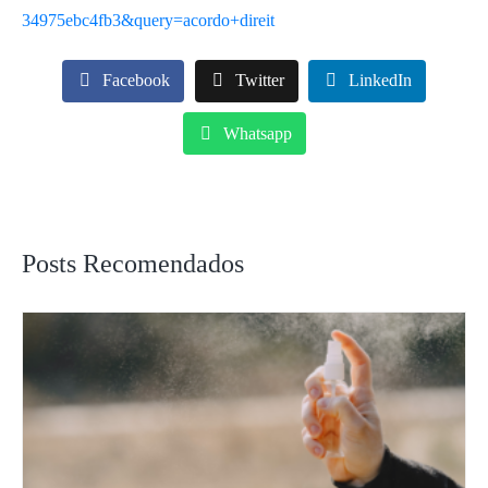
34975ebc4fb3&query=acordo+direit
Facebook
Twitter
LinkedIn
Whatsapp
Posts Recomendados