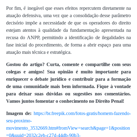
Por fim, é inegável que esses efeitos repercutem diretamente na
atuação defensiva, uma vez que a consolidação desse parâmetro
decisório impõe a necessidade de que os operadores do direito
estejam atentos à qualidade da fundamentação apresentada na
recusa do ANPP, permitindo a identificação de ilegalidades na
fase inicial do procedimento, de forma a abrir espaço para uma
atuação mais técnica e estratégica.
Gostou do artigo? Curta, comente e compartilhe com seus
colegas e amigos! Sua opinião é muito importante para
enriquecer o debate jurídico e contribuir para a formação
de uma comunidade mais bem informada. Fique à vontade
para deixar suas dúvidas ou sugestões nos comentários.
Vamos juntos fomentar o conhecimento no Direito Penal!
Imagem de:
https://br.freepik.com/fotos-gratis/homem-fazendo-
seu-proximo-
movimento_3532669.htm#fromView=search&page=1&position
=0&uuid=2032c2eb-c27d-44db-90b3-