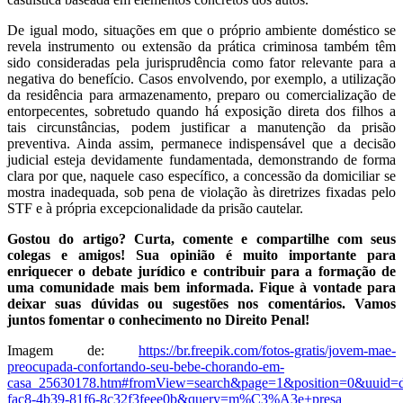
De igual modo, situações em que o próprio ambiente doméstico se
revela instrumento ou extensão da prática criminosa também têm
sido consideradas pela jurisprudência como fator relevante para a
negativa do benefício. Casos envolvendo, por exemplo, a utilização
da residência para armazenamento, preparo ou comercialização de
entorpecentes, sobretudo quando há exposição direta dos filhos a
tais circunstâncias, podem justificar a manutenção da prisão
preventiva. Ainda assim, permanece indispensável que a decisão
judicial esteja devidamente fundamentada, demonstrando de forma
clara por que, naquele caso específico, a concessão da domiciliar se
mostra inadequada, sob pena de violação às diretrizes fixadas pelo
STF e à própria excepcionalidade da prisão cautelar.
Gostou do artigo? Curta, comente e compartilhe com seus
colegas e amigos! Sua opinião é muito importante para
enriquecer o debate jurídico e contribuir para a formação de
uma comunidade mais bem informada. Fique à vontade para
deixar suas dúvidas ou sugestões nos comentários. Vamos
juntos fomentar o conhecimento no Direito Penal!
Imagem de:
https://br.freepik.com/fotos-gratis/jovem-mae-
preocupada-confortando-seu-bebe-chorando-em-
casa_25630178.htm#fromView=search&page=1&position=0&uuid=d
fac8-4b39-81f6-8c32f3feee0b&query=m%C3%A3e+presa