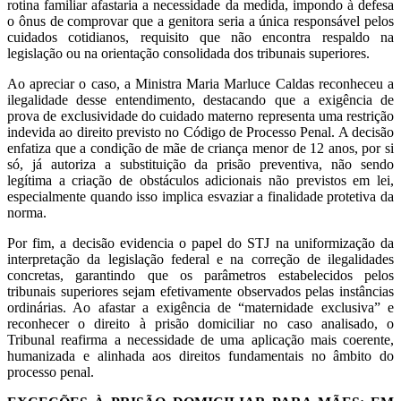
rotina familiar afastaria a necessidade da medida, impondo à defesa
o ônus de comprovar que a genitora seria a única responsável pelos
cuidados cotidianos, requisito que não encontra respaldo na
legislação ou na orientação consolidada dos tribunais superiores.
Ao apreciar o caso, a Ministra Maria Marluce Caldas reconheceu a
ilegalidade desse entendimento, destacando que a exigência de
prova de exclusividade do cuidado materno representa uma restrição
indevida ao direito previsto no Código de Processo Penal. A decisão
enfatiza que a condição de mãe de criança menor de 12 anos, por si
só, já autoriza a substituição da prisão preventiva, não sendo
legítima a criação de obstáculos adicionais não previstos em lei,
especialmente quando isso implica esvaziar a finalidade protetiva da
norma.
Por fim, a decisão evidencia o papel do STJ na uniformização da
interpretação da legislação federal e na correção de ilegalidades
concretas, garantindo que os parâmetros estabelecidos pelos
tribunais superiores sejam efetivamente observados pelas instâncias
ordinárias. Ao afastar a exigência de “maternidade exclusiva” e
reconhecer o direito à prisão domiciliar no caso analisado, o
Tribunal reafirma a necessidade de uma aplicação mais coerente,
humanizada e alinhada aos direitos fundamentais no âmbito do
processo penal.