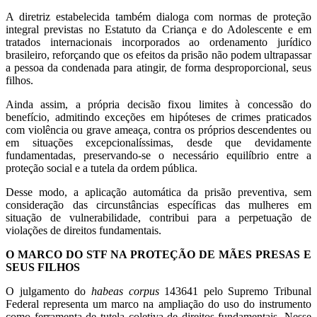
A diretriz estabelecida também dialoga com normas de proteção
integral previstas no Estatuto da Criança e do Adolescente e em
tratados internacionais incorporados ao ordenamento jurídico
brasileiro, reforçando que os efeitos da prisão não podem ultrapassar
a pessoa da condenada para atingir, de forma desproporcional, seus
filhos.
Ainda assim, a própria decisão fixou limites à concessão do
benefício, admitindo exceções em hipóteses de crimes praticados
com violência ou grave ameaça, contra os próprios descendentes ou
em situações excepcionalíssimas, desde que devidamente
fundamentadas, preservando-se o necessário equilíbrio entre a
proteção social e a tutela da ordem pública.
Desse modo, a aplicação automática da prisão preventiva, sem
consideração das circunstâncias específicas das mulheres em
situação de vulnerabilidade, contribui para a perpetuação de
violações de direitos fundamentais.
O MARCO DO STF NA PROTEÇÃO DE MÃES PRESAS E
SEUS FILHOS
O julgamento do
habeas corpus
143641 pelo Supremo Tribunal
Federal representa um marco na ampliação do uso do instrumento
como ferramenta de tutela coletiva de direitos fundamentais. Nesse