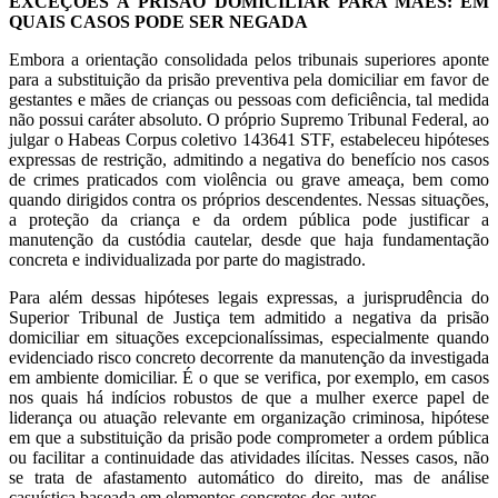
EXCEÇÕES À PRISÃO DOMICILIAR PARA MÃES: EM
QUAIS CASOS PODE SER NEGADA
Embora a orientação consolidada pelos tribunais superiores aponte
para a substituição da prisão preventiva pela domiciliar em favor de
gestantes e mães de crianças ou pessoas com deficiência, tal medida
não possui caráter absoluto. O próprio Supremo Tribunal Federal, ao
julgar o Habeas Corpus coletivo 143641 STF, estabeleceu hipóteses
expressas de restrição, admitindo a negativa do benefício nos casos
de crimes praticados com violência ou grave ameaça, bem como
quando dirigidos contra os próprios descendentes. Nessas situações,
a proteção da criança e da ordem pública pode justificar a
manutenção da custódia cautelar, desde que haja fundamentação
concreta e individualizada por parte do magistrado.
Para além dessas hipóteses legais expressas, a jurisprudência do
Superior Tribunal de Justiça tem admitido a negativa da prisão
domiciliar em situações excepcionalíssimas, especialmente quando
evidenciado risco concreto decorrente da manutenção da investigada
em ambiente domiciliar. É o que se verifica, por exemplo, em casos
nos quais há indícios robustos de que a mulher exerce papel de
liderança ou atuação relevante em organização criminosa, hipótese
em que a substituição da prisão pode comprometer a ordem pública
ou facilitar a continuidade das atividades ilícitas. Nesses casos, não
se trata de afastamento automático do direito, mas de análise
casuística baseada em elementos concretos dos autos.