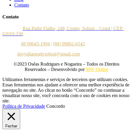
Contato
Contato
Endereço:
Rua Padre Fialho, 248, Centro, Sobral – Ceará | CEP:
62010-330
Telefone:
88 99645-1994
|
(88) 99862-6542
E-mail:
dayvidianeadvsobral@gmail.com
©2023 Oséas Rodrigues e Nogueira – Todos os Direitos
Reservados – Desenvolvido por
MW Online
Utilizamos ferramentas e serviços de terceiros que utilizam cookies.
Essas ferramentas nos ajudam a oferecer uma melhor experiência de
navegação no site. Ao clicar no botão “Concordo” ou continuar a
visualizar nosso site, você concorda com o uso de cookies em nosso
site.
Política de Privacidade
Concordo
Fechar