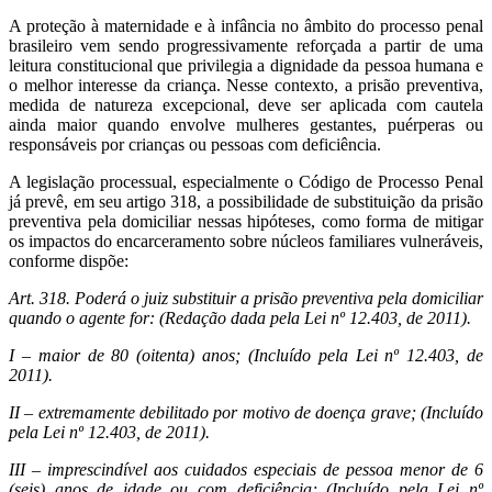
A proteção à maternidade e à infância no âmbito do processo penal
brasileiro vem sendo progressivamente reforçada a partir de uma
leitura constitucional que privilegia a dignidade da pessoa humana e
o melhor interesse da criança. Nesse contexto, a prisão preventiva,
medida de natureza excepcional, deve ser aplicada com cautela
ainda maior quando envolve mulheres gestantes, puérperas ou
responsáveis por crianças ou pessoas com deficiência.
A legislação processual, especialmente o Código de Processo Penal
já prevê, em seu artigo 318, a possibilidade de substituição da prisão
preventiva pela domiciliar nessas hipóteses, como forma de mitigar
os impactos do encarceramento sobre núcleos familiares vulneráveis,
conforme dispõe:
Art. 318. Poderá o juiz substituir a prisão preventiva pela domiciliar
quando o agente for: (Redação dada pela Lei nº 12.403, de 2011).
I – maior de 80 (oitenta) anos; (Incluído pela Lei nº 12.403, de
2011).
II – extremamente debilitado por motivo de doença grave; (Incluído
pela Lei nº 12.403, de 2011).
III – imprescindível aos cuidados especiais de pessoa menor de 6
(seis) anos de idade ou com deficiência; (Incluído pela Lei nº