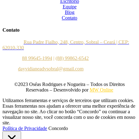
Escritório
Equipe
Blog
Contato
Contato
Endereço:
Rua Padre Fialho, 248, Centro, Sobral – Ceará | CEP:
62010-330
Telefone:
88 99645-1994
|
(88) 99862-6542
E-mail:
dayvidianeadvsobral@gmail.com
©2023 Oséas Rodrigues e Nogueira – Todos os Direitos
Reservados – Desenvolvido por
MW Online
Utilizamos ferramentas e serviços de terceiros que utilizam cookies.
Essas ferramentas nos ajudam a oferecer uma melhor experiência de
navegação no site. Ao clicar no botão “Concordo” ou continuar a
visualizar nosso site, você concorda com o uso de cookies em nosso
site.
Política de Privacidade
Concordo