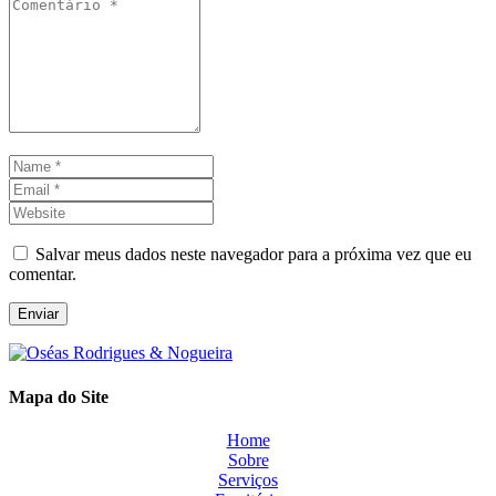
Comentário
*
Name
*
Email
*
Website
Salvar meus dados neste navegador para a próxima vez que eu
comentar.
Enviar
Mapa do Site
Home
Sobre
Serviços