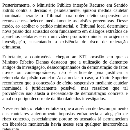
Posteriormente, o Ministério Público interpôs Recurso em Sentido
Estrito contra a decisão e, paralelamente, ajuizou medida cautelar
inominada perante o Tribunal para obter efeito suspensivo ao
recurso e restabelecer imediatamente as prisões preventivas. Desse
modo, ao acolher o pedido ministerial, o Tribunal local determinou
nova prisão dos acusados com fundamento em diálogos extraídos de
aparelhos celulares e em um vídeo produzido ainda na origem da
investigação, sustentando a existência de risco de reiteração
criminosa.
Entretanto, a controvérsia chegou ao STJ, ocasião em que o
Ministro Ribeiro Dantas destacou que a utilização de elementos
antigos da investigação, desacompanhados da demonstração de fatos
novos ou contemporâneos, não é suficiente para justificar a
retomada da prisão cautelar. Ao apreciar o caso, a Corte Superior
reconheceu que a concessão de efeito suspensivo mediante cautelar
inominada é juridicamente possível, mas ressaltou que tal
providência não afasta a necessidade de demonstração concreta e
atual do perigo decorrente da liberdade dos investigados.
Nesse sentido, o relator enfatizou que a ausência de descumprimento
das cautelares anteriormente impostas enfraquecia a alegação de
risco concreto, especialmente porque os acusados já permaneciam
em liberdade monitorada havia meses sem qualquer intercorrência
relevante.