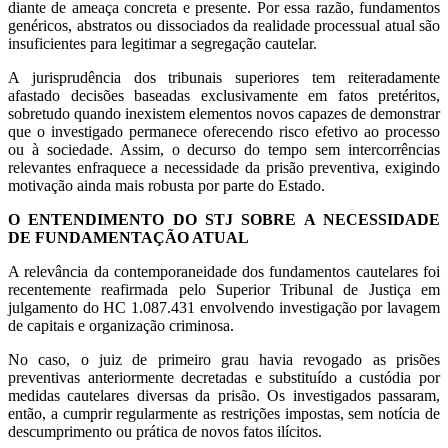
diante de ameaça concreta e presente. Por essa razão, fundamentos
genéricos, abstratos ou dissociados da realidade processual atual são
insuficientes para legitimar a segregação cautelar.
A jurisprudência dos tribunais superiores tem reiteradamente
afastado decisões baseadas exclusivamente em fatos pretéritos,
sobretudo quando inexistem elementos novos capazes de demonstrar
que o investigado permanece oferecendo risco efetivo ao processo
ou à sociedade. Assim, o decurso do tempo sem intercorrências
relevantes enfraquece a necessidade da prisão preventiva, exigindo
motivação ainda mais robusta por parte do Estado.
O ENTENDIMENTO DO STJ SOBRE A NECESSIDADE
DE FUNDAMENTAÇÃO ATUAL
A relevância da contemporaneidade dos fundamentos cautelares foi
recentemente reafirmada pelo Superior Tribunal de Justiça em
julgamento do HC 1.087.431 envolvendo investigação por lavagem
de capitais e organização criminosa.
No caso, o juiz de primeiro grau havia revogado as prisões
preventivas anteriormente decretadas e substituído a custódia por
medidas cautelares diversas da prisão. Os investigados passaram,
então, a cumprir regularmente as restrições impostas, sem notícia de
descumprimento ou prática de novos fatos ilícitos.