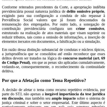
Conforme reiterados precedentes da Corte, a apropriação indébita
previdenciária possui natureza jurídica de
delito omissivo próprio
,
exigindo para sua configuração a conduta de não repassar à
Previdência Social valores que já foram descontados da
remuneração dos empregados. Por outro lado, a sonegação de
contribuição previdenciária configura um
crime comissivo
,
estruturado na realização de atos materiais que visam suprimir ou
reduzir tributos, tais como a omissão de informações, a inserção de
elementos inexatos em documentos, a falsificação ou a simulação.
Em razão dessa distinção substancial de condutas e núcleos típicos,
a jurisprudência que se consolidou até então reconhece que esses
delitos devem ser tratados na lógica do
concurso material (art. 69
do Código Penal)
, em que as penas são aplicadas cumulativamente,
vedando-se, consequentemente, o reconhecimento da continuidade
delitiva.
Por que a Afetação como Tema Repetitivo?
A decisão de afetar o tema como recurso repetitivo evidencia, por
parte do STJ, não apenas a
inegável importância da tese jurídica
em discussão
, mas também seu
amplo impacto
sobre o sistema de
justiça criminal e sobre o setor empresarial. Este último aspecto é
particularmente relevante em um país cuja estrutura tributária