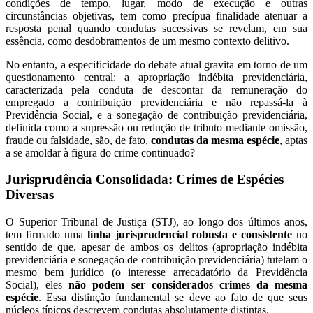
condições de tempo, lugar, modo de execução e outras
circunstâncias objetivas, tem como precípua finalidade atenuar a
resposta penal quando condutas sucessivas se revelam, em sua
essência, como desdobramentos de um mesmo contexto delitivo.
No entanto, a especificidade do debate atual gravita em torno de um
questionamento central: a apropriação indébita previdenciária,
caracterizada pela conduta de descontar da remuneração do
empregado a contribuição previdenciária e não repassá-la à
Previdência Social, e a sonegação de contribuição previdenciária,
definida como a supressão ou redução de tributo mediante omissão,
fraude ou falsidade, são, de fato,
condutas da mesma espécie
, aptas
a se amoldar à figura do crime continuado?
Jurisprudência Consolidada: Crimes de Espécies
Diversas
O Superior Tribunal de Justiça (STJ), ao longo dos últimos anos,
tem firmado uma
linha jurisprudencial robusta e consistente
no
sentido de que, apesar de ambos os delitos (apropriação indébita
previdenciária e sonegação de contribuição previdenciária) tutelam o
mesmo bem jurídico (o interesse arrecadatório da Previdência
Social), eles
não podem ser considerados crimes da mesma
espécie
. Essa distinção fundamental se deve ao fato de que seus
núcleos típicos descrevem condutas absolutamente distintas.