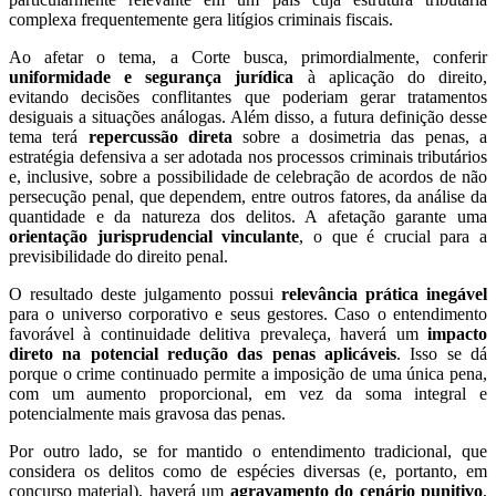
complexa frequentemente gera litígios criminais fiscais.
Ao afetar o tema, a Corte busca, primordialmente, conferir
uniformidade e segurança jurídica
à aplicação do direito,
evitando decisões conflitantes que poderiam gerar tratamentos
desiguais a situações análogas. Além disso, a futura definição desse
tema terá
repercussão direta
sobre a dosimetria das penas, a
estratégia defensiva a ser adotada nos processos criminais tributários
e, inclusive, sobre a possibilidade de celebração de acordos de não
persecução penal, que dependem, entre outros fatores, da análise da
quantidade e da natureza dos delitos. A afetação garante uma
orientação jurisprudencial vinculante
, o que é crucial para a
previsibilidade do direito penal.
O resultado deste julgamento possui
relevância prática inegável
para o universo corporativo e seus gestores. Caso o entendimento
favorável à continuidade delitiva prevaleça, haverá um
impacto
direto na potencial redução das penas aplicáveis
. Isso se dá
porque o crime continuado permite a imposição de uma única pena,
com um aumento proporcional, em vez da soma integral e
potencialmente mais gravosa das penas.
Por outro lado, se for mantido o entendimento tradicional, que
considera os delitos como de espécies diversas (e, portanto, em
concurso material), haverá um
agravamento do cenário punitivo
,