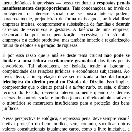
mercadológicas imprevistas — possa conduzir a
respostas penais
manifestamente desproporcionais
. Tais condenações, ao invés de
protegerem o interesse social que se busca tutelar, podem,
paradoxalmente, prejudicá-lo de forma mais aguda, ao inviabilizar
empresas inteiras, comprometer a subsistência de famílias e destruir
carreiras de executivos e gestores. A falência de uma empresa,
desencadeada por uma penalização excessiva, não só afeta
empregos e a cadeia produtiva, mas também impede a regularização
futura de débitos e a geração de riquezas.
É por essa razão que a análise deste tema crucial
não pode se
limitar a uma leitura estritamente gramatical
dos tipos penais
envolvidos. Tal abordagem, se isolada, tende a ignorar a
complexidade das relações jurídicas e econômicas subjacentes. Ao
invés disso, a interpretação deve ser realizada
à luz da função
teleológica do direito penal no Estado de Direito
. Isso implica
compreender que o direito penal é a
ultima ratio
, ou seja, o último
recurso do Estado, devendo intervir somente quando as demais
esferas do controle social e jurídico (como o direito administrativo e
o tributário) se mostrarem insuficientes para a proteção dos bens
jurídicos.
Nessa perspectiva teleológica, a repressão penal deve sempre visar à
efetiva proteção do bem jurídico, sem, contudo, sacrificar outros
valores constitucionais igualmente caros, como a livre iniciativa, a