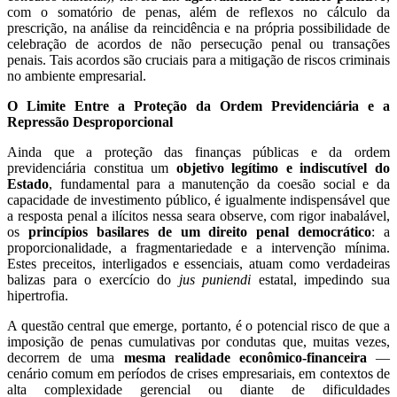
com o somatório de penas, além de reflexos no cálculo da
prescrição, na análise da reincidência e na própria possibilidade de
celebração de acordos de não persecução penal ou transações
penais. Tais acordos são cruciais para a mitigação de riscos criminais
no ambiente empresarial.
O Limite Entre a Proteção da Ordem Previdenciária e a
Repressão Desproporcional
Ainda que a proteção das finanças públicas e da ordem
previdenciária constitua um
objetivo legítimo e indiscutível do
Estado
, fundamental para a manutenção da coesão social e da
capacidade de investimento público, é igualmente indispensável que
a resposta penal a ilícitos nessa seara observe, com rigor inabalável,
os
princípios basilares de um direito penal democrático
: a
proporcionalidade, a fragmentariedade e a intervenção mínima.
Estes preceitos, interligados e essenciais, atuam como verdadeiras
balizas para o exercício do
jus puniendi
estatal, impedindo sua
hipertrofia.
A questão central que emerge, portanto, é o potencial risco de que a
imposição de penas cumulativas por condutas que, muitas vezes,
decorrem de uma
mesma realidade econômico-financeira
—
cenário comum em períodos de crises empresariais, em contextos de
alta complexidade gerencial ou diante de dificuldades