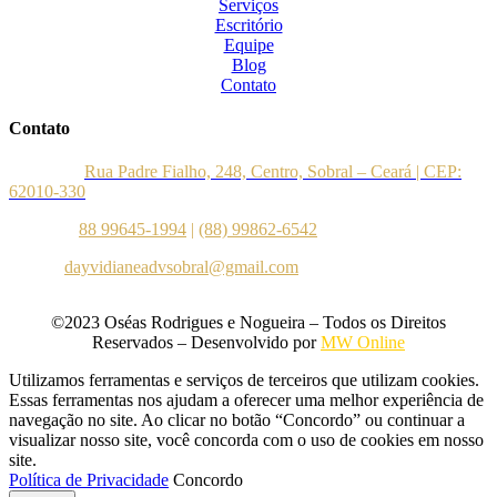
Serviços
Escritório
Equipe
Blog
Contato
Contato
Endereço:
Rua Padre Fialho, 248, Centro, Sobral – Ceará | CEP:
62010-330
Telefone:
88 99645-1994
|
(88) 99862-6542
E-mail:
dayvidianeadvsobral@gmail.com
©2023 Oséas Rodrigues e Nogueira – Todos os Direitos
Reservados – Desenvolvido por
MW Online
Utilizamos ferramentas e serviços de terceiros que utilizam cookies.
Essas ferramentas nos ajudam a oferecer uma melhor experiência de
navegação no site. Ao clicar no botão “Concordo” ou continuar a
visualizar nosso site, você concorda com o uso de cookies em nosso
site.
Política de Privacidade
Concordo