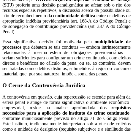
(STJ)
proferiu uma decisão paradigmática ao afetar, sob o rito dos
recursos especiais repetitivos, a discussão acerca da possibilidade ou
não de reconhecimento da
continuidade delitiva
entre os delitos de
apropriação indébita previdenciária (art. 168-A do Código Penal) e
de sonegação de contribuição previdenciária (art. 337-A do Código
Penal).
Essa significativa decisão foi motivada pela
multiplicidade de
processos
que debatem se tais condutas — embora intrinsecamente
relacionadas à mesma esfera de obrigações previdenciárias —
seriam suficientes para configurar um crime continuado, com efeitos
diretos e benéficos no cálculo da pena, ou se, ao contrário, devem
ser tratadas como delitos distintos, submetidos à regra do concurso
material, que, por sua natureza, impõe a soma das penas.
O Cerne da Controvérsia Jurídica
A controvérsia em questão, cuja repercussão se estende para além da
esfera penal e atinge de forma significativa o ambiente econômico-
empresarial, reside na análise aprofundada dos
requisitos
necessários para a aplicação do instituto do crime continuado
,
conforme minuciosamente previsto no artigo 71 do Código Penal.
Este instituto, tradicionalmente interpretado sob a ótica de critérios
como a unidade de desígnios (requisito subjetivo) e a similitude das