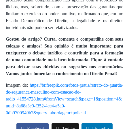
ilícitos, mas, sobretudo, com a preservação das garantias que
limitam o exercício do poder punitivo, reafirmando que, em um
Estado Democrático de Direito, a legalidade e os direitos
individuais não podem ser relativizados.
Gostou do artigo? Curta, comente e compartilhe com seus
colegas e amigos! Sua opinião é muito importante para
enriquecer o debate jurídico e contribuir para a formação
de uma comunidade mais bem informada. Fique à vontade
para deixar suas dúvidas ou sugestões nos comentários.
Vamos juntos fomentar o conhecimento no Direito Penal!
Imagem de:
https://br.freepik.com/fotos-gratis/retrato-do-guarda-
de-seguranca-masculino-com-estacao-de-
radio_41554728.htm#fromView=search&page=1&position=4&
uuid=8a68a3e9-f352-4cc4-a5a0-
0db9700949b7&query=abordagem+policial
Facebook
Twitter
LinkedIn