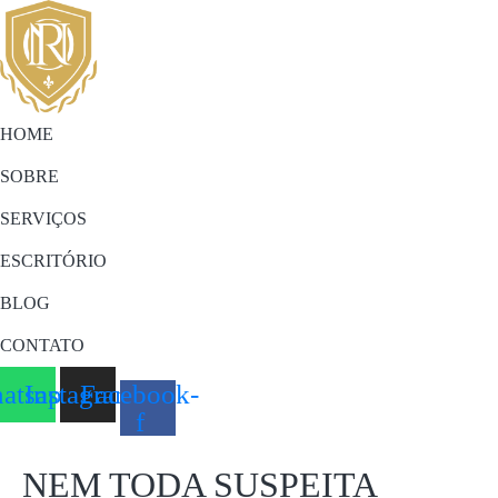
HOME
SOBRE
SERVIÇOS
ESCRITÓRIO
BLOG
CONTATO
atsapp
Instagram
Facebook-
f
NEM TODA SUSPEITA