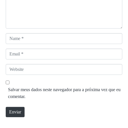
n
t
á
r
i
o
N
*
a
m
E
e
m
*
a
W
i
e
l
b
*
s
Salvar meus dados neste navegador para a próxima vez que eu
i
comentar.
t
e
Enviar