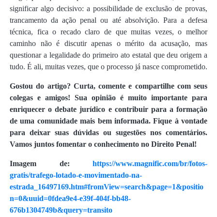
significar algo decisivo: a possibilidade de exclusão de provas,
trancamento da ação penal ou até absolvição. Para a defesa
técnica, fica o recado claro de que muitas vezes, o melhor
caminho não é discutir apenas o mérito da acusação, mas
questionar a legalidade do primeiro ato estatal que deu origem a
tudo. É ali, muitas vezes, que o processo já nasce comprometido.
Gostou do artigo? Curta, comente e compartilhe com seus
colegas e amigos! Sua opinião é muito importante para
enriquecer o debate jurídico e contribuir para a formação
de uma comunidade mais bem informada. Fique à vontade
para deixar suas dúvidas ou sugestões nos comentários.
Vamos juntos fomentar o conhecimento no Direito Penal!
Imagem de:
https://www.magnific.com/br/fotos-
gratis/trafego-lotado-e-movimentado-na-
estrada_16497169.htm#fromView=search&page=1&positio
n=0&uuid=0fdea9e4-e39f-404f-bb48-
676b1304749b&query=transito