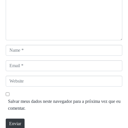
e
n
t
á
r
i
o
N
*
a
m
E
e
m
*
a
W
i
e
l
b
*
s
Salvar meus dados neste navegador para a próxima vez que eu
i
comentar.
t
e
Enviar