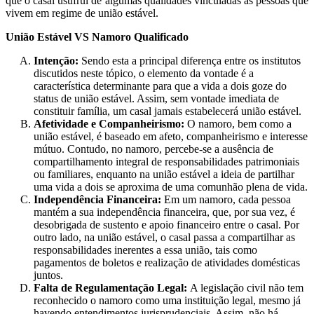
que o casal usufrui de algumas qualidades vinculadas às pessoas que
vivem em regime de união estável.
União Estável VS Namoro Qualificado
Intenção:
Sendo esta a principal diferença entre os institutos
discutidos neste tópico, o elemento da vontade é a
característica determinante para que a vida a dois goze do
status de união estável. Assim, sem vontade imediata de
constituir família, um casal jamais estabelecerá união estável.
Afetividade e Companheirismo:
O namoro, bem como a
união estável, é baseado em afeto, companheirismo e interesse
mútuo. Contudo, no namoro, percebe-se a ausência de
compartilhamento integral de responsabilidades patrimoniais
ou familiares, enquanto na união estável a ideia de partilhar
uma vida a dois se aproxima de uma comunhão plena de vida.
Independência Financeira:
Em um namoro, cada pessoa
mantém a sua independência financeira, que, por sua vez, é
desobrigada de sustento e apoio financeiro entre o casal. Por
outro lado, na união estável, o casal passa a compartilhar as
responsabilidades inerentes a essa união, tais como
pagamentos de boletos e realização de atividades domésticas
juntos.
Falta de Regulamentação Legal:
A legislação civil não tem
reconhecido o namoro como uma instituição legal, mesmo já
havendo entendimentos jurisprudenciais. Assim, não há