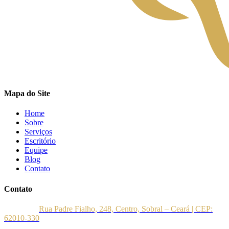
Mapa do Site
Home
Sobre
Serviços
Escritório
Equipe
Blog
Contato
Contato
Endereço:
Rua Padre Fialho, 248, Centro, Sobral – Ceará | CEP:
62010-330