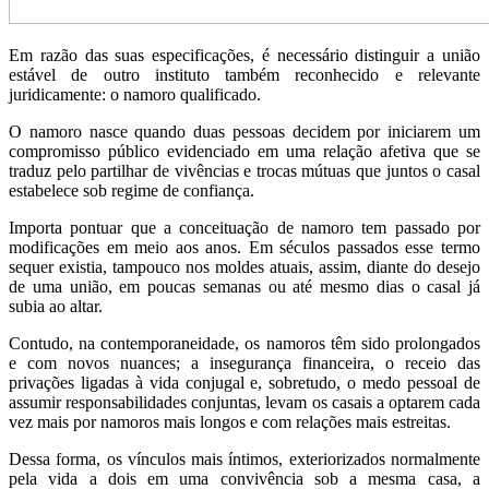
Em razão das suas especificações, é necessário distinguir a união
estável de outro instituto também reconhecido e relevante
juridicamente: o namoro qualificado.
O namoro nasce quando duas pessoas decidem por iniciarem um
compromisso público evidenciado em uma relação afetiva que se
traduz pelo partilhar de vivências e trocas mútuas que juntos o casal
estabelece sob regime de confiança.
Importa pontuar que a conceituação de namoro tem passado por
modificações em meio aos anos. Em séculos passados esse termo
sequer existia, tampouco nos moldes atuais, assim, diante do desejo
de uma união, em poucas semanas ou até mesmo dias o casal já
subia ao altar.
Contudo, na contemporaneidade, os namoros têm sido prolongados
e com novos nuances; a insegurança financeira, o receio das
privações ligadas à vida conjugal e, sobretudo, o medo pessoal de
assumir responsabilidades conjuntas, levam os casais a optarem cada
vez mais por namoros mais longos e com relações mais estreitas.
Dessa forma, os vínculos mais íntimos, exteriorizados normalmente
pela vida a dois em uma convivência sob a mesma casa, a