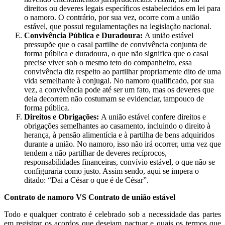
direitos ou deveres legais específicos estabelecidos em lei para
o namoro. O contrário, por sua vez, ocorre com a união
estável, que possui regulamentações na legislação nacional.
Convivência Pública e Duradoura:
A união estável
pressupõe que o casal partilhe de convivência conjunta de
forma pública e duradoura, o que não significa que o casal
precise viver sob o mesmo teto do companheiro, essa
convivência diz respeito ao partilhar propriamente dito de uma
vida semelhante à conjugal. No namoro qualificado, por sua
vez, a convivência pode até ser um fato, mas os deveres que
dela decorrem não costumam se evidenciar, tampouco de
forma pública.
Direitos e Obrigações:
A união estável confere direitos e
obrigações semelhantes ao casamento, incluindo o direito à
herança, à pensão alimentícia e à partilha de bens adquiridos
durante a união. No namoro, isso não irá ocorrer, uma vez que
tendem a não partilhar de deveres recíprocos,
responsabilidades financeiras, convívio estável, o que não se
configuraria como justo. Assim sendo, aqui se impera o
ditado: “Dai a César o que é de César”.
Contrato de namoro VS Contrato de união estável
Todo e qualquer contrato é celebrado sob a necessidade das partes
em registrar os acordos que desejam pactuar e quais os termos que