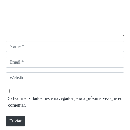
e
n
t
á
r
i
o
N
*
a
m
E
e
m
*
a
W
i
e
l
b
*
s
Salvar meus dados neste navegador para a próxima vez que eu
i
comentar.
t
e
Enviar