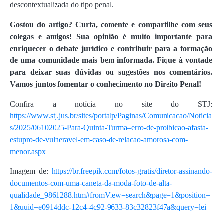
descontextualizada do tipo penal.
Gostou do artigo? Curta, comente e compartilhe com seus
colegas e amigos! Sua opinião é muito importante para
enriquecer o debate jurídico e contribuir para a formação
de uma comunidade mais bem informada. Fique à vontade
para deixar suas dúvidas ou sugestões nos comentários.
Vamos juntos fomentar o conhecimento no Direito Penal!
Confira a notícia no site do STJ:
https://www.stj.jus.br/sites/portalp/Paginas/Comunicacao/Noticia
s/2025/06102025-Para-Quinta-Turma–erro-de-proibicao-afasta-
estupro-de-vulneravel-em-caso-de-relacao-amorosa-com-
menor.aspx
Imagem de:
https://br.freepik.com/fotos-gratis/diretor-assinando-
documentos-com-uma-caneta-da-moda-foto-de-alta-
qualidade_9861288.htm#fromView=search&page=1&position=
1&uuid=e0914ddc-12c4-4c92-9633-83c32823f47a&query=lei