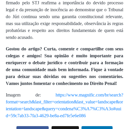
firmado pelo STJ reafirma a importância do devido processo
legal e da presunção de inocência ao demonstrar que o Tribunal
do Júri continua sendo uma garantia constitucional relevante,
mas sua utilização exige responsabilidade, observância às regras
probatórias e respeito aos direitos fundamentais de quem está
sendo acusado.
Gostou do artigo? Curta, comente e compartilhe com seus
colegas e amigos! Sua opinião é muito importante para
enriquecer o debate jurídico e contribuir para a formação
de uma comunidade mais bem informada. Fique à vontade
para deixar suas dúvidas ou sugestões nos comentários.
Vamos juntos fomentar o conhecimento no Direito Penal!
Imagem de:
https://www.magnific.com/br/search?
format=search&last_filter=orientation&last_value=landscape&or
ientation=landscape&query=condena%C3%A7%C3%A3o#uui
d=59c7ab33-7fa3-4629-be8a-ed7fe5e6e086