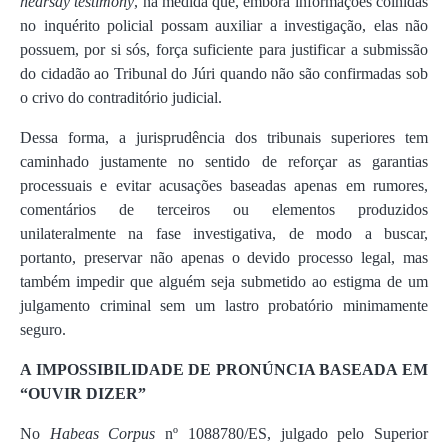
hearsay testimony
, na medida que, embora informações colhidas
no inquérito policial possam auxiliar a investigação, elas não
possuem, por si sós, força suficiente para justificar a submissão
do cidadão ao Tribunal do Júri quando não são confirmadas sob
o crivo do contraditório judicial.
Dessa forma, a jurisprudência dos tribunais superiores tem
caminhado justamente no sentido de reforçar as garantias
processuais e evitar acusações baseadas apenas em rumores,
comentários de terceiros ou elementos produzidos
unilateralmente na fase investigativa, de modo a buscar,
portanto, preservar não apenas o devido processo legal, mas
também impedir que alguém seja submetido ao estigma de um
julgamento criminal sem um lastro probatório minimamente
seguro.
A IMPOSSIBILIDADE DE PRONÚNCIA BASEADA EM
“OUVIR DIZER”
No
Habeas Corpus
nº 1088780/ES, julgado pelo Superior