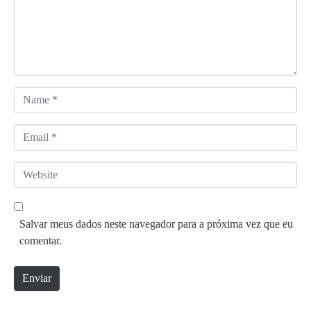
n
t
á
r
i
o
N
*
a
m
E
e
m
*
a
W
i
e
l
b
*
s
Salvar meus dados neste navegador para a próxima vez que eu
i
comentar.
t
e
Enviar